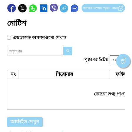
আপনার মতামত প্রদান করুন
নোটিশ
এডভান্সড অপশনগুলো দেখান
পৃষ্ঠা আইটেম
নং
শিরোনাম
ফাইল সম
কোনো তথ্য পাওয়া য
আর্কাইভ দেখুন