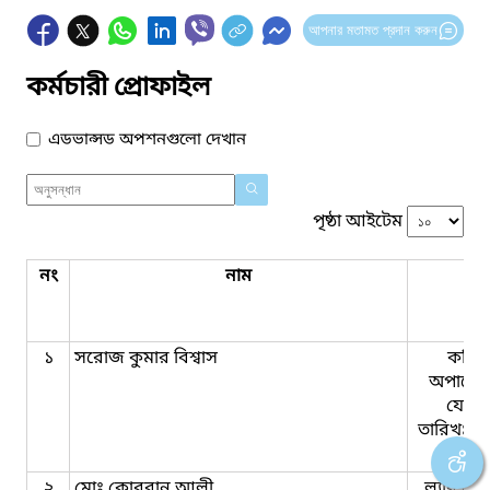
আপনার মতামত প্রদান করুন
কর্মচারী প্রোফাইল
এডভান্সড অপশনগুলো দেখান
পৃষ্ঠা আইটেম
নং
নাম
পদ
১
সরোজ কুমার বিশ্বাস
কম্পি
অপারেট
যোগদ
‍তারিখঃ১
৭
২
মোঃ কোরবান আলী
ল্যাব এ্যা